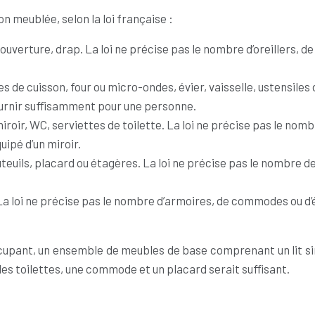
n meublée, selon la loi française :
 couverture, drap. La loi ne précise pas le nombre d’oreillers,
es de cuisson, four ou micro-ondes, évier, vaisselle, ustensiles
fournir suffisamment pour une personne.
iroir, WC, serviettes de toilette. La loi ne précise pas le nom
ipé d’un miroir.
teuils, placard ou étagères. La loi ne précise pas le nombre de
 loi ne précise pas le nombre d’armoires, de commodes ou d’
upant, un ensemble de meubles de base comprenant un lit simpl
es toilettes, une commode et un placard serait suffisant.