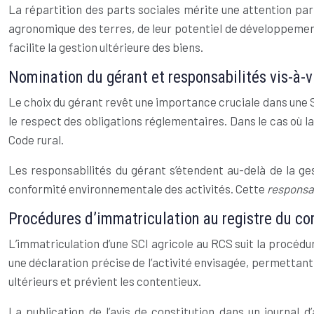
La répartition des parts sociales mérite une attention part
agronomique des terres, de leur potentiel de développement
facilite la gestion ultérieure des biens.
Nomination du gérant et responsabilités vis-à-vi
Le choix du gérant revêt une importance cruciale dans une 
le respect des obligations réglementaires. Dans le cas où la
Code rural.
Les responsabilités du gérant s’étendent au-delà de la gest
conformité environnementale des activités. Cette
responsa
Procédures d’immatriculation au registre du c
L’immatriculation d’une SCI agricole au RCS suit la procédure
une déclaration précise de l’activité envisagée, permettant 
ultérieurs et prévient les contentieux.
La publication de l’avis de constitution dans un journal d