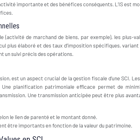
ctivité importante et des bénéfices conséquents. L’IS est moi
fices.
nnelles
lle (activité de marchand de biens, par exemple), les plus-v
lcul plus élaboré et des taux d’imposition spécifiques, vari
t un suivi précis des opérations.
ion, est un aspect crucial de la gestion fiscale d’une SCI. Le
Une planification patrimoniale efficace permet de minimis
ransmission. Une transmission anticipée peut être plus avan
elon le lien de parenté et le montant donné.
ent être importants en fonction de la valeur du patrimoine.
-Values en SCI