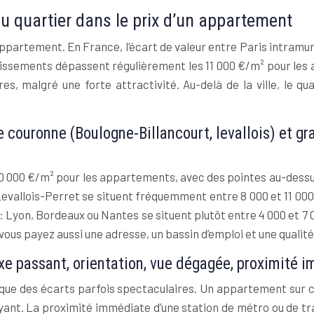
du quartier dans le prix d’un appartement
un appartement. En France, l’écart de valeur entre Paris intra
ondissements dépassent régulièrement les 11 000 €/m² pour les
, malgré une forte attractivité. Au-delà de la ville, le qua
ite couronne (Boulogne-Billancourt, levallois) et 
 000 €/m² pour les appartements, avec des pointes au-dessus 
llois-Perret se situent fréquemment entre 8 000 et 11 000 €/
 Lyon, Bordeaux ou Nantes se situent plutôt entre 4 000 et 7 
ous payez aussi une adresse, un bassin d’emploi et une qualité
 axe passant, orientation, vue dégagée, proximité
voque des écarts parfois spectaculaires. Un appartement sur 
uyant. La proximité immédiate d’une station de métro ou de t