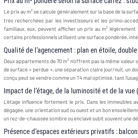
Prix au m² pondéré selon la surface carrez : stu
Le prix au m² se calcule généralement sur la base de la sur
très recherchées par les investisseurs et les primo‑acc
familiaux, eux, peuvent afficher un prix au m² légèrement i
certains professionnels utilisent une surface pondérée, int
Qualité de l’agencement : plan en étoile, double
Deux appartements de 70 m² n’offrent pas la même valeur si l
de surface « perdue », une séparation claire jour/nuit, un do
conçu peut se vendre comme un T4 mal optimisé, tant l’usage
Impact de l’étage, de la luminosité et de la vue 
L’étage influence fortement le prix. Dans les immeubles av
dégagée, une orientation sud ou ouest et un bon ensoleilleme
un rez-de-chaussée sombre ou enclavé subit souvent une déco
Présence d’espaces extérieurs privatifs : balcon 