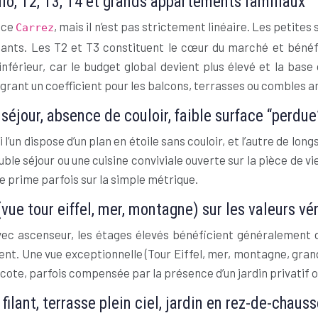
dio, T2, T3, T4 et grands appartements familiaux
face
, mais il n’est pas strictement linéaire. Les petites
Carrez
édants. Les T2 et T3 constituent le cœur du marché et bén
nférieur, car le budget global devient plus élevé et la base
égrant un coefficient pour les balcons, terrasses ou combles 
 séjour, absence de couloir, faible surface “perdue
’un dispose d’un plan en étoile sans couloir, et l’autre de lo
uble séjour ou une cuisine conviviale ouverte sur la pièce de v
 prime parfois sur la simple métrique.
(vue tour eiffel, mer, montagne) sur les valeurs vé
ec ascenseur, les étages élevés bénéficient généralement d’
nt. Une vue exceptionnelle (Tour Eiffel, mer, montagne, grand
te, parfois compensée par la présence d’un jardin privatif o
filant, terrasse plein ciel, jardin en rez-de-chaus