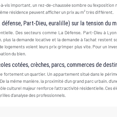
is‑à‑vis important, un rez-de-chaussée sombre ou l’expositio
me résidence peuvent afficher un prix au m² très différent.
a défense, Part-Dieu, euralille) sur la tension du 
ntielle. Des secteurs comme La Défense, Part-Dieu à Lyon o
ifié, plus la demande locative et la demande à l’achat reste
e logements voient leurs prix grimper plus vite. Pour un inve
pation du bien.
oles cotées, crèches, parcs, commerces de destin
se fortement un quartier. Un appartement situé dans le périm
De la même manière, la proximité d’un grand parc urbain, d’u
le culturel majeur renforce l’attractivité résidentielle. Ces 
illes d’analyse des professionnels.