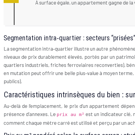
À surface égale, un appartement gagne de la va
Segmentation intra‑quartier : secteurs “prisées”
La segmentation intra‑quartier illustre un autre phénomène 
niveaux de prix durablement élevés, portés par un patrimoin
quartiers industriels, friches ferroviaires reconverties), bé
en mutation peut offrir une belle plus‑value à moyen terme,
publics).
Caractéristiques intrinsèques du bien : su
Au-delà de l’emplacement, le prix d’un appartement dépend 
présence d’annexes. Le
est un indicateur clé,
prix au m²
comment chaque mètre carré est utilisé et perçu par un ach